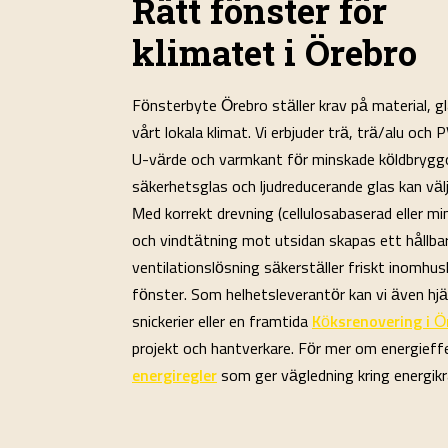
Rätt fönster för
klimatet i Örebro
Fönsterbyte Örebro ställer krav på material, 
vårt lokala klimat. Vi erbjuder trä, trä/alu och 
U-värde och varmkant för minskade köldbryggo
säkerhetsglas och ljudreducerande glas kan väl
Med korrekt drevning (cellulosabaserad eller m
och vindtätning mot utsidan skapas ett hållbar
ventilationslösning säkerställer friskt inomhu
fönster. Som helhetsleverantör kan vi även hj
snickerier eller en framtida
Köksrenovering i Ö
projekt och hantverkare. För mer om energieff
energiregler
som ger vägledning kring energikr