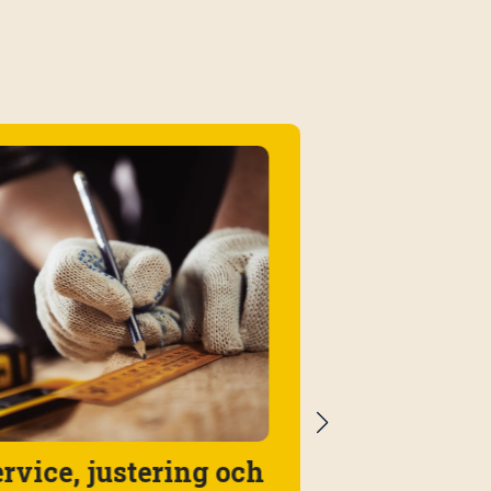
Fönsterbyt
rvice, justering och
komplett e