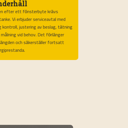
nderhåll
Helhetsansvar från 
n efter ett fönsterbyte krävs
slutbesiktning. Vi b
anke. Vi erbjuder serviceavtal med
monterar med korre
ig kontroll, justering av beslag, tätning
tätning samt färdi
 målning vid behov. Det förlänger
foder. Du får en ko
slängden och säkerställer fortsatt
tidsplan och städad
rgiprestanda.
för dig som vill ha
projekt och hållbar 