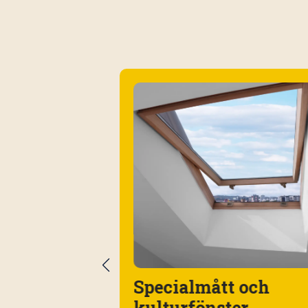
 Örebro –
Specialmått och
ntreprenad
kulturfönster