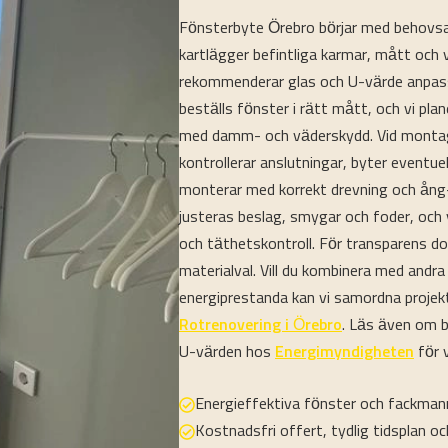
Fönsterbyte Örebro börjar med behovsan
kartlägger befintliga karmar, mått och
rekommenderar glas och U-värde anpassa
beställs fönster i rätt mått, och vi pl
med damm- och väderskydd. Vid montag
kontrollerar anslutningar, byter eventue
monterar med korrekt drevning och ång-
justeras beslag, smygar och foder, och v
och täthetskontroll. För transparens 
materialval. Vill du kombinera med andra
energiprestanda kan vi samordna proje
Rotrenovering i Örebro
. Läs även om 
U-värden hos
Energimyndigheten
för 
Energieffektiva fönster och fackma
Kostnadsfri offert, tydlig tidsplan oc