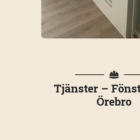
Tjänster – Föns
Örebro