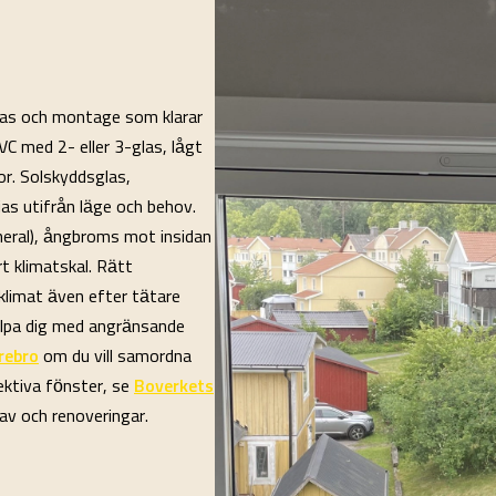
glas och montage som klarar
PVC med 2- eller 3-glas, lågt
r. Solskyddsglas,
jas utifrån läge och behov.
ineral), ångbroms mot insidan
t klimatskal. Rätt
sklimat även efter tätare
älpa dig med angränsande
rebro
om du vill samordna
ektiva fönster, se
Boverkets
av och renoveringar.