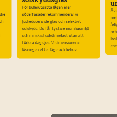
u
För bullerutsatta lägen eller
Äve
dre
söderfasader rekommenderar vi
omt
ch
ljudreducerande glas och selektivt
årl
solskydd. Du får tystare inomhusmiljö
och
r
och minskad solvärmelast utan att
liv
förlora dagsljus. Vi dimensionerar
ene
lösningen efter läge och behov.