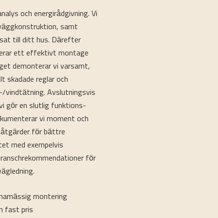
alys och energirådgivning. Vi
 väggkonstruktion, samt
t till ditt hus. Därefter
anerar ett effektivt montage
et demonterar vi varsamt,
llt skadade reglar och
/vindtätning. Avslutningsvis
i gör en slutlig funktions-
dokumenterar vi moment och
 åtgärder för bättre
ktet med exempelvis
branschrekommendationer för
vägledning.
nnamässig montering
h fast pris