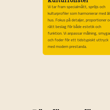
ppmätning till
Vi tar fram specialmått, spröjs och
täller rätt mått,
kulturprofiler som harmonierar med äl
 drevning och
hus. Fokus på detaljer, proportioner o
täller smygar och
rätt beslag för både estetik och
aktperson, tydlig
funktion. Vi anpassar målning, smyga
rbetsplats. Perfekt
och foder för ett tidstypiskt uttryck
tt bekymmersfritt
med modern prestanda.
ergibesparing.