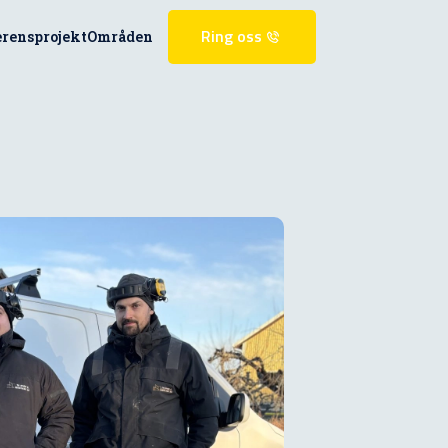
erensprojekt
Områden
Ring oss