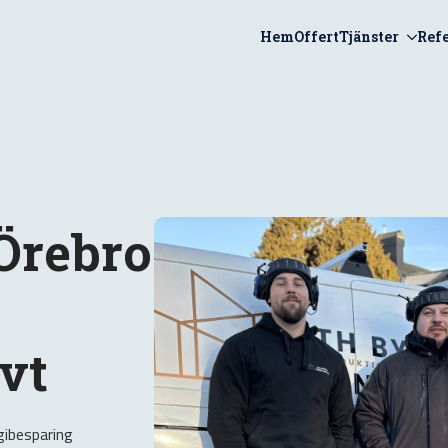
Hem
Offert
Tjänster
Ref
Örebro
vt
gibesparing