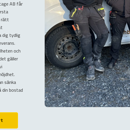
tage AB får
rsta
a rätt
ät
 dig tydlig
everans.
elheten och
det gäller
vi
nöjdhet.
kan sänka
 din bostad
rt