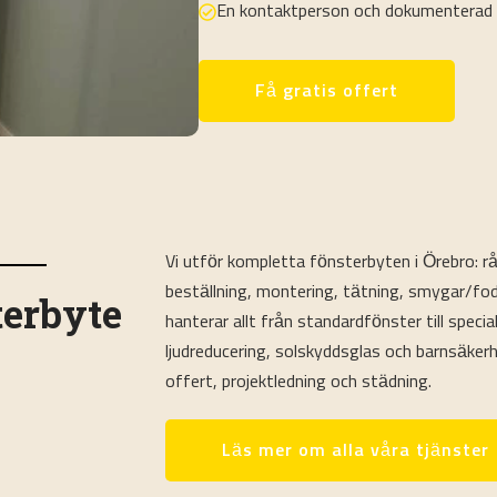
En kontaktperson och dokumenterad 
Få gratis offert
Vi utför kompletta fönsterbyten i Örebro: r
beställning, montering, tätning, smygar/fode
terbyte
hanterar allt från standardfönster till special
ljudreducering, solskyddsglas och barnsäkerhe
offert, projektledning och städning.
Läs mer om alla våra tjänster