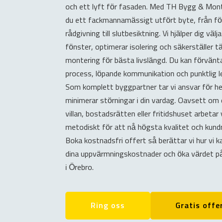
och ett lyft för fasaden. Med TH Bygg & Mon
du ett fackmannamässigt utfört byte, från fö
rådgivning till slutbesiktning. Vi hjälper dig välj
fönster, optimerar isolering och säkerställer t
montering för bästa livslängd. Du kan förvänta
process, löpande kommunikation och punktlig l
Som komplett byggpartner tar vi ansvar för h
minimerar störningar i din vardag. Oavsett om 
villan, bostadsrätten eller fritidshuset arbetar 
metodiskt för att nå högsta kvalitet och kund
Boka kostnadsfri offert så berättar vi hur vi 
dina uppvärmningskostnader och öka värdet på
i Örebro.
Ring oss
Gratis offe