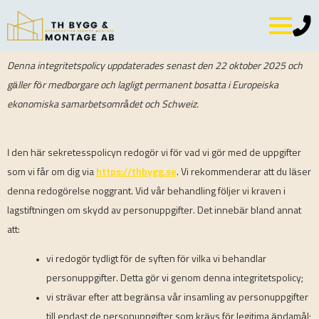
Denna integritetspolicy uppdaterades senast den 22 oktober 2025 och
gäller för medborgare och lagligt permanent bosatta i Europeiska
ekonomiska samarbetsområdet och Schweiz.
I den här sekretesspolicyn redogör vi för vad vi gör med de uppgifter
som vi får om dig via
https://thbygg.se
. Vi rekommenderar att du läser
denna redogörelse noggrant. Vid vår behandling följer vi kraven i
lagstiftningen om skydd av personuppgifter. Det innebär bland annat
att:
vi redogör tydligt för de syften för vilka vi behandlar
personuppgifter. Detta gör vi genom denna integritetspolicy;
vi strävar efter att begränsa vår insamling av personuppgifter
till endast de personuppgifter som krävs för legitima ändamål;