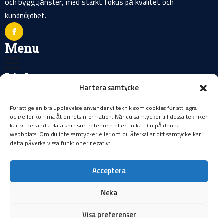
och byggtjänster, med starkt fokus på kvalitet och
kundnöjdhet.
Menu
Links
Hantera samtycke
Cookie Policy
Sekretess Policy
För att ge en bra upplevelse använder vi teknik som cookies för att lagra
Sitemap
och/eller komma åt enhetsinformation. När du samtycker till dessa tekniker
kan vi behandla data som surfbeteende eller unika ID:n på denna
Nå ut till oss
webbplats. Om du inte samtycker eller om du återkallar ditt samtycke kan
detta påverka vissa funktioner negativt.
Noravägen 67
tobias@thbygg.se
Acceptera
0586-59030
Neka
Visa preferenser