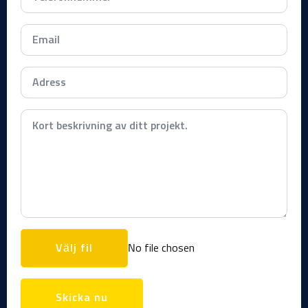
Email
*
Meddelande
*
Ladda
upp
No file chosen
bilder
Skicka nu