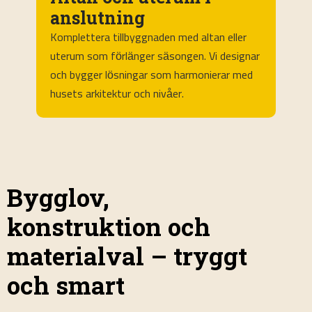
anslutning
Komplettera tillbyggnaden med altan eller
V
h
uterum som förlänger säsongen. Vi designar
i
och bygger lösningar som harmonierar med
a
m
husets arkitektur och nivåer.
e
Bygglov,
konstruktion och
materialval – tryggt
och smart