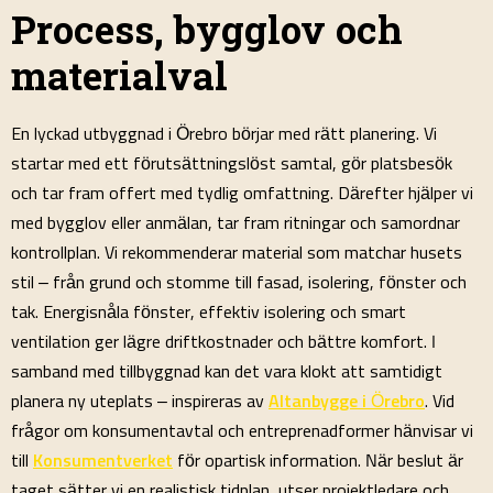
Process, bygglov och
materialval
En lyckad utbyggnad i Örebro börjar med rätt planering. Vi
startar med ett förutsättningslöst samtal, gör platsbesök
och tar fram offert med tydlig omfattning. Därefter hjälper vi
med bygglov eller anmälan, tar fram ritningar och samordnar
kontrollplan. Vi rekommenderar material som matchar husets
stil – från grund och stomme till fasad, isolering, fönster och
tak. Energisnåla fönster, effektiv isolering och smart
ventilation ger lägre driftkostnader och bättre komfort. I
samband med tillbyggnad kan det vara klokt att samtidigt
planera ny uteplats – inspireras av
Altanbygge i Örebro
. Vid
frågor om konsumentavtal och entreprenadformer hänvisar vi
till
Konsumentverket
för opartisk information. När beslut är
taget sätter vi en realistisk tidplan, utser projektledare och