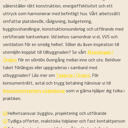
säkerställer rätt konstruktion, energieffektivitet och ett
uttryck som harmonierar med befintligt hus. Vårt arbetssätt
omfattar platsbesök, rådgivning, budgetering,
bygglovshandlingar, konstruktionsunderlag och utförande med
certifierade hantverkare. Vid behov samordnar vi el, VVS och
ventilation för en smidig helhet. Söker du även inspiration till
utemiljön kopplat till tillbyggnaden? Se vårt
Altanbygge i
Örebro
för en sömlös övergång mellan inne och ute. Behöver
taket förlängas eller uppgraderas i samband med
utbyggnaden? Läs mer om
Takbyte i Örebro
. För
konsumenträtt, avtal och trygg betalning hänvisar vi till
Konsumentverkets vägledning
som vi gärna hjälper dig tolka i
praktiken.
Helhetsansvar: bygglov, projektering och utförande
Tydliga offerter, realistiska tidplaner och fast kontaktperson