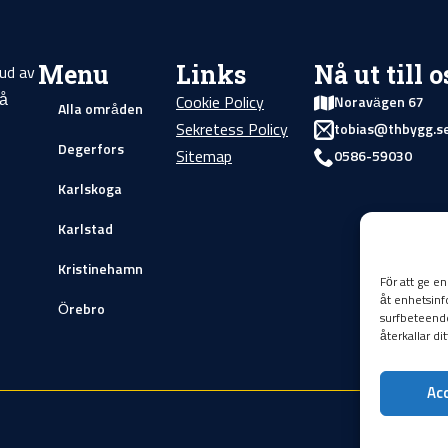
Menu
Links
Nå ut till o
ud av
på
Cookie Policy
Noravägen 67
Alla områden
Sekretess Policy
tobias@thbygg.s
Degerfors
Sitemap
0586-59030
Karlskoga
Karlstad
Kristinehamn
För att ge e
åt enhetsinf
Örebro
surfbeteende
återkallar di
Ac