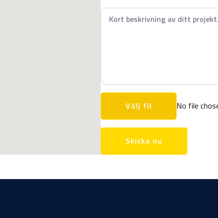
Meddelande
*
Ladda
upp
No file chos
bilder
Skicka nu