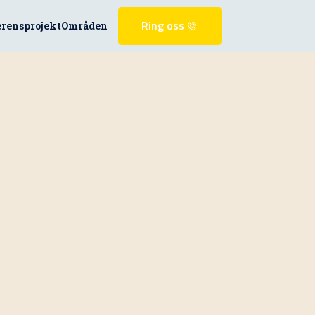
erensprojekt
Områden
Ring oss