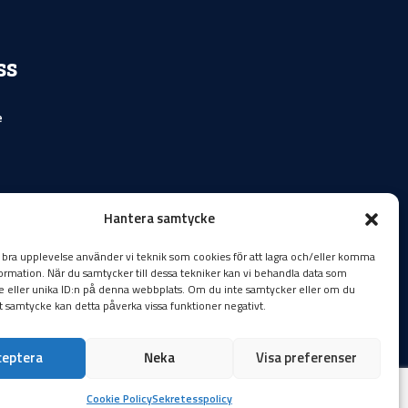
ss
e
Hantera samtycke
n bra upplevelse använder vi teknik som cookies för att lagra och/eller komma
ormation. När du samtycker till dessa tekniker kan vi behandla data som
 eller unika ID:n på denna webbplats. Om du inte samtycker eller om du
tt samtycke kan detta påverka vissa funktioner negativt.
ceptera
Neka
Visa preferenser
Privacy Policy
Cookie Policy
Cookie Policy
Sekretesspolicy