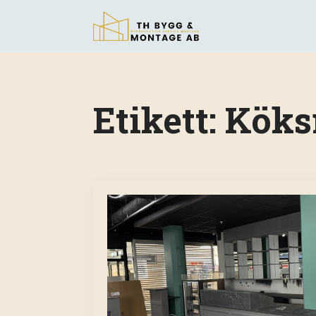
Etikett:
Köks