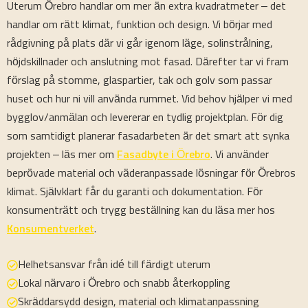
Uterum Örebro handlar om mer än extra kvadratmeter – det
handlar om rätt klimat, funktion och design. Vi börjar med
rådgivning på plats där vi går igenom läge, solinstrålning,
höjdskillnader och anslutning mot fasad. Därefter tar vi fram
förslag på stomme, glaspartier, tak och golv som passar
huset och hur ni vill använda rummet. Vid behov hjälper vi med
bygglov/anmälan och levererar en tydlig projektplan. För dig
som samtidigt planerar fasadarbeten är det smart att synka
projekten – läs mer om
Fasadbyte i Örebro
. Vi använder
beprövade material och väderanpassade lösningar för Örebros
klimat. Självklart får du garanti och dokumentation. För
konsumenträtt och trygg beställning kan du läsa mer hos
Konsumentverket
.
Helhetsansvar från idé till färdigt uterum
Lokal närvaro i Örebro och snabb återkoppling
Skräddarsydd design, material och klimatanpassning