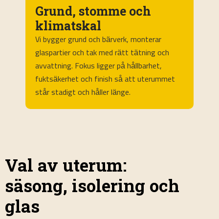
Inglasning och
dörr-/fönsterpartier
Skjut- eller vikpartier i kvalitetsglas ger
V
flexibilitet och ljus. Vi anpassar profiler och
b
U-värden efter säsong, och säkerställer
h
smidig gång, tätning och låsning för säker
Ö
och bekväm användning.
u
Val av uterum:
säsong, isolering och
glas