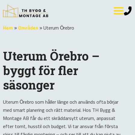
Hem
»
Områden
»
Uterum Örebro
Uterum Örebro –
byggt för fler
säsonger
Uterum Örebro som håller länge och används ofta börjar
med smart planering och rätt material. Hos TH Bygg &
Montage AB får du ett skräddarsytt uterum, anpassat
efter tomt, husstil och budget. Vi tar ansvar från första
skiss till färdig montering – och ser till att du kan njuta av